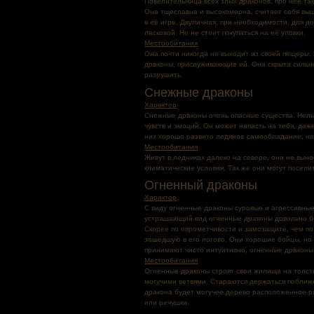
Повелительница всех злых драконов, про неё так
Она тщеславна и высокомерна, считает себя выш
в её игре. Двуличная, при необходимости, для д
ласковой. Но не стоит покупаться на её уловки.
Местообитания
Она почти никогда не выходит из своей пещеры
драконы, прислуживающие ей. Она скрыта сильн
разрушить.
Снежные драконы
Характер
Снежные драконы очень опасные существа. Нельзя
чувств и эмоций. Он может напасть на тебя, даж
них хорошо развито ледяное самообладание, н
Местообитания
Живут в ледниках далеко на севере, они не выно
климатические условия. Так же они могут посел
Огненный драконы
Характер
С виду огненные драконы суровые и агрессивные
устрашающий вид огненные драконы довольно без
Скорее по опрометчивости и замозащите, чем по
зашедшую в его логово. Они хорошие бойцы, но 
принимают чисто интуитивно, огненные драконы 
Местообитания
Огненные драконы строят свои жилища на толсты
могучими ветвями. Стараются держаться поближе
дракона будет могучее дерево расположенное р
или речушки.