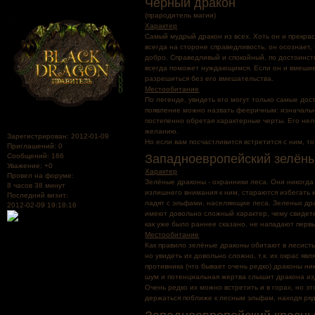
Чёрный дракон
(прародитель магии)
Характер
Самый мудрый дракон из всех. Хоть он и прекрас
всегда на стороне справедливость, он осознает, 
добро. Справедливый и спокойный, по достоинс
всегда поможет нуждающимся. Если он и вмешива
разрешиться без его вмешательства.
Местообитание
По легенде, увидеть его могут только самые дос
появление можно назвать фееричным: изначальн
постепенно обретая характерные черты. Его нель
желанию.
Зарегистрирован
: 2012-01-09
Но если вам посчастливится встретится с ним, 
Приглашений:
0
Западноевропейский зелёны
Сообщений:
166
Уважение:
+0
Характер
Провел на форуме:
Зелёные драконы - охранники леса. Они никогда
8 часов 38 минут
излишнего внимания к ним, стараются избегать 
Последний визит:
ладят с эльфами, населяющие леса. Зеленых др
2012-02-09 19:18:16
имеют довольно сложный характер, чему свидете
как уже было раннее сказано, не нападают перв
Местообитание
Как правило зелёные драконы обитают в лесисты
но увидеть их довольно сложно, т.к. их окрас я
противника (что бывает очень редко) драконы н
шум и потенциальная жертва слышит дракона из
Очень редко их можно встретить и в горах, но э
держаться поближе к лесным эльфам, находя ряд