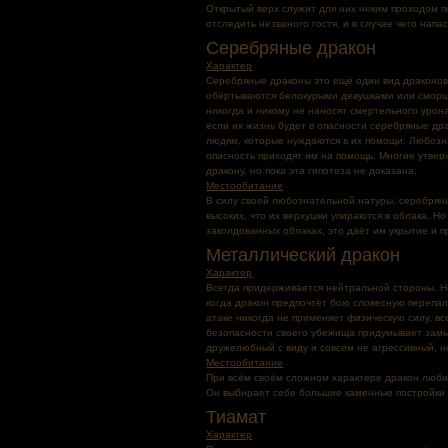
Открытый верх служит для них неким проходом п
отследить незваного гостя, и в случае чего напас
Серебряные дракон
Характер
Серебряные драконы это ещё один вид драконов
обёртываются белокурыми девушками или сморще
никогда и никому не наносят смертельного урон
если их жизнь будет в опасности серебряные др
людям, которые нуждаются в их помощи. Любозн
опасность приходят им на помощь. Многие утвер
дракону, но пока эта гипотеза не доказана.
Местообитание
В силу своей любознательной натуры, серебряны
высоких, что их верхушки упираются в облака. Н
заколдованных облаках, это даёт им укрытие и 
Металлический дракон
Характер
Всегда придерживается нейтральной стороны. Но
когда дракон предпочтёт бою словесную перепалк
атаке никогда не применяет физическую силу, в
безопасности своего убежища придумывает замы
дружелюбный с виду и совсем не агрессивный, но
Местообитание
При всём своём сложном характере дракон люби
Он выбирает себе большие каменные постройки 
Тиамат
Характер