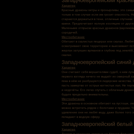
Западноевропейский красны
Характер
Красные драконы хитры и пронырливы, это самы
только в том случае если им грозит опасность. Н
стараются держаться в тени, отличные спутники
камни. Предпочитают полную изоляцию от други
Маленькие отпрыски красных драконов (карликов
сородичей.
Местообитание
Обитают в скалистых пещерах или скалах. Любят 
осматривают свою территорию и выискивают пот
жерлах затухших вулканов и глубоко под землёй
скалах.
Западноевропейский синий 
Характер
Они считают себя вершителями судеб, к ним луч
первого взгляда ничего не выдаёт их скверный х
пока в нём не разбушуются лидерские качества. 
пасть замертво от острых когтистых лап. Не тер
и недочёты. Его легко спутать с облачным драко
будьте предельно внимательны.
Местообитание
Эти драконы в основном обитают на пустоши, люб
можно встретить рядом с болотами и прудами. Ч
удивление они не любят воду, даже более того э
попадают в водную сферу.
Западноевропейский белый
Характер
Ласковые создания, которые не блещут большим 