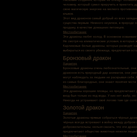
человеку, который сумел приручить и приютить 
свою магическую энергию на мелкого противника,
клыков.
Этот вид драконов самый добрый из всех западн
существа первым. Немного неуклюж, в природе о
продажу, в качестве домашних питомцев.
Местообитание
Эти драконы любят холод. В основном осваиваютс
Не смотря на климатические условия, в которых 
Карликовые белые драконы, которых разводят на 
выбираться из своего убежища, предпочитая оста
Бронзовый дракон
Характер
Бронзовые драконы очень любознательные, они д
драконов есть природный дар анимагов, они ум
могут наблюдать за людьми не раскрывая себя. 
из самых благородных, они знают понятия чести 
Местообитание
Эти драконы хорошие пловцы, но предпочитают у
вход был только из под воды. У них нет жабр, н
Никогда не устраивают своё логово там где солё
Золотой дракон
Характер
Золотые драконы прямые собраться чёрных драко
чёрных всегда встревают в войну между добром 
доброжелательны, нельзя сказать, что эти драк
предпочитают общество животных нежели людей
Местообитание