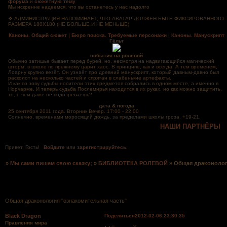
форума
и
сюжетную тему
М
ы искренне надеемся, что вы останетесь у нас надолго
❖ АДМИНИСТРАЦИЯ НАПОМИНАЕТ, ЧТО АВАТАР ДОЛЖЕН БЫТЬ ФИКСИРОВАННОГО
РАЗМЕРА 180Х180 (НЕ БОЛЬШЕ И НЕ МЕНЬШЕ)
Каноны. Общий сюжет
|
Бюро поиска. Требуемые персонажи
|
Каноны. Манускрипт
Гёльт
события на ролевой
Обычно затишье бывает перед бурей, но, несмотря на надвигающийся магический
шторм, в школе по прежнему царит хаос. В принципе, как и всегда. А тем временем,
Лоарну крупно везёт. Он узнаёт про древний манускрипт, который давным-давно был
расколот на несколько частей и спрятан в слабенькие артефакты.
И как по зову судьбы носители этих предметов собрались в одном месте, а именно в
Норчарме. И теперь судьба Послемирья находится в их руках, но как можно защитить,
то, о чём даже не подозреваешь?
дата & погода
25 сентября 2011 года. Вторник Вечер. 17:00 - 22:00
Солнечно, временами моросящий дождь, за пределами школы гроза. +19-21.
НАШИ ПАРТНЁРЫ
Привет, Гость!
Войдите
или
зарегистрируйтесь
.
»
Мы сами пишем свою сказку;
»
БИБЛИОТЕКА РОЛЕВОЙ
»
Общая драконолог
Страница:
1
Общая драконология "ознакомительная часть"
Поделиться
2012-02-06 23:30:35
Black Dragon
Правления мира