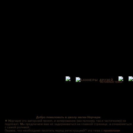
АКТИВНЫЕ ТЕМЫ
Добро пожаловать в школу магии Норчарм
❖
Н
орчарм это авторский проект, и копированию (как полному, так и частичному) не
подлежит.
М
ы предлагаем вам не задерживаться на главной странице, а ознакомиться
с самой ролевой.
Первое, что необходимо посетить перед регистрацией? это тема с
правилами