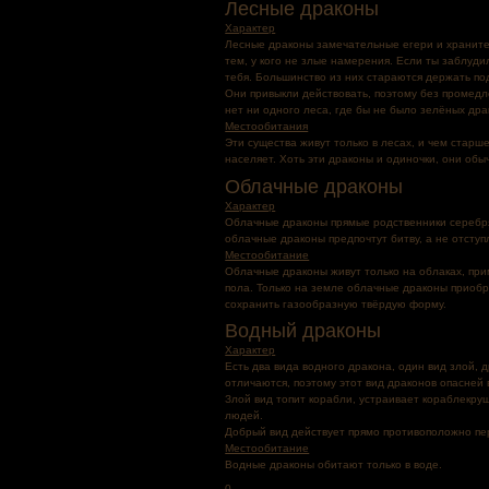
Лесные драконы
Характер
Лесные драконы замечательные егери и хранител
тем, у кого не злые намерения. Если ты заблуди
тебя. Большинство из них стараются держать по
Они привыкли действовать, поэтому без промедл
нет ни одного леса, где бы не было зелёных дра
Местообитания
Эти существа живут только в лесах, и чем старш
населяет. Хоть эти драконы и одиночки, они об
Облачные драконы
Характер
Облачные драконы прямые родственники серебрян
облачные драконы предпочтут битву, а не отступ
Местообитание
Облачные драконы живут только на облаках, прим
пола. Только на земле облачные драконы приобр
сохранить газообразную твёрдую форму.
Водный драконы
Характер
Есть два вида водного дракона, один вид злой,
отличаются, поэтому этот вид драконов опасней 
Злой вид топит корабли, устраивает кораблекру
людей.
Добрый вид действует прямо противоположно пе
Местообитание
Водные драконы обитают только в воде.
0