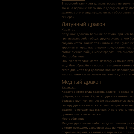
В местообитании эти драконы весьма неприхотлив
так и на вершине скалы или в дремучем лесу. З
драконов этого вида предпочитают обосновыват
пещерах.
Латунный дракон
Характер
Латунные драконы большие болтуны, при чём бол
приписывать себе победы других существ, что б
подхалимство. Только так и никак иначе нужно и
трусливы и перед настоящими трудностями часто 
самые лучшие бойцы, могут предать, что бы спас
Местообитание
Они любят тёплые места, поэтому их можно встре
вход был обращён на восток, тем самым камень 
всего дня. Этот вид драконов больше преоблада
местах, таких как песчаные пустыни и сухих степе
Медный дракон
Характер
Характер этого вида дракона далеко не сахар, в 
добрым, ни к злым. Характер дракона меняется 
большие шутники, они любят замысловатые загад
пещеру дракона вы можете легко откупиться сме
дракон не оставит вас в живых. У него очень хо
дракона почти не возможно.
Местообитание
Медные драконы не любят когда их лишний раз 
с узким проходом, заваливая вход изнутри. Вну
открытым верхом, из камней и горных скал, тем