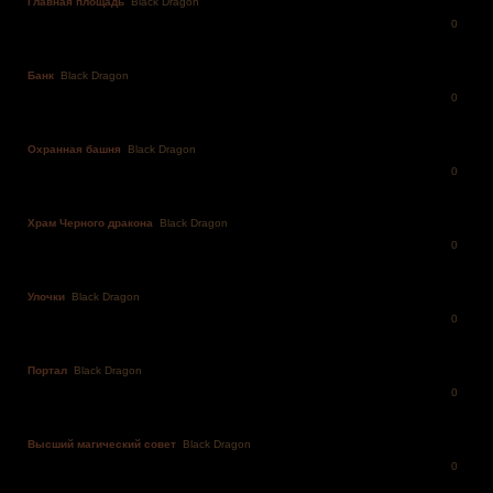
Главная площадь
Black Dragon
0
Банк
Black Dragon
0
Охранная башня
Black Dragon
0
Храм Черного дракона
Black Dragon
0
Улочки
Black Dragon
0
Портал
Black Dragon
0
Высший магический совет
Black Dragon
0