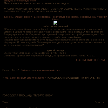
форума
и
сюжетную тему
М
ы искренне надеемся, что вы останетесь у нас надолго
❖ АДМИНИСТРАЦИЯ НАПОМИНАЕТ, ЧТО АВАТАР ДОЛЖЕН БЫТЬ ФИКСИРОВАННОГО
РАЗМЕРА 180Х180 (НЕ БОЛЬШЕ И НЕ МЕНЬШЕ)
Каноны. Общий сюжет
|
Бюро поиска. Требуемые персонажи
|
Каноны. Манускрипт
Гёльт
события на ролевой
Обычно затишье бывает перед бурей, но, несмотря на надвигающийся магический
шторм, в школе по прежнему царит хаос. В принципе, как и всегда. А тем временем,
Лоарну крупно везёт. Он узнаёт про древний манускрипт, который давным-давно был
расколот на несколько частей и спрятан в слабенькие артефакты.
И как по зову судьбы носители этих предметов собрались в одном месте, а именно в
Норчарме. И теперь судьба Послемирья находится в их руках, но как можно защитить,
то, о чём даже не подозреваешь?
дата & погода
25 сентября 2011 года. Вторник Вечер. 17:00 - 22:00
Солнечно, временами моросящий дождь, за пределами школы гроза. +19-21.
НАШИ ПАРТНЁРЫ
Привет, Гость!
Войдите
или
зарегистрируйтесь
.
»
Мы сами пишем свою сказку;
»
ГОРОДСКАЯ ПЛОЩАДЬ "ПУЭРТО БЛЭК"
Страница:
1
ГОРОДСКАЯ ПЛОЩАДЬ "ПУЭРТО БЛЭК"
Тема
Ответов