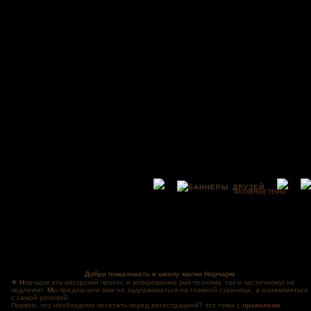
АКТИВНЫЕ ТЕМЫ
Добро пожаловать в школу магии Норчарм
❖
Н
орчарм это авторский проект, и копированию (как полному, так и частичному) не
подлежит.
М
ы предлагаем вам не задерживаться на главной странице, а ознакомиться
с самой ролевой.
Первое, что необходимо посетить перед регистрацией? это тема с
правилами