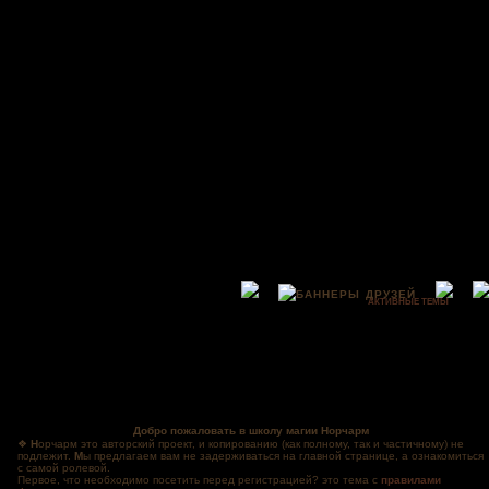
АКТИВНЫЕ ТЕМЫ
Добро пожаловать в школу магии Норчарм
❖
Н
орчарм это авторский проект, и копированию (как полному, так и частичному) не
подлежит.
М
ы предлагаем вам не задерживаться на главной странице, а ознакомиться
с самой ролевой.
Первое, что необходимо посетить перед регистрацией? это тема с
правилами