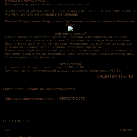
форума
и
сюжетную тему
М
ы искренне надеемся, что вы останетесь у нас надолго
❖ АДМИНИСТРАЦИЯ НАПОМИНАЕТ, ЧТО АВАТАР ДОЛЖЕН БЫТЬ ФИКСИРОВАННОГО
РАЗМЕРА 180Х180 (НЕ БОЛЬШЕ И НЕ МЕНЬШЕ)
Каноны. Общий сюжет
|
Бюро поиска. Требуемые персонажи
|
Каноны. Манускрипт
Гёльт
события на ролевой
Обычно затишье бывает перед бурей, но, несмотря на надвигающийся магический
шторм, в школе по прежнему царит хаос. В принципе, как и всегда. А тем временем,
Лоарну крупно везёт. Он узнаёт про древний манускрипт, который давным-давно был
расколот на несколько частей и спрятан в слабенькие артефакты.
И как по зову судьбы носители этих предметов собрались в одном месте, а именно в
Норчарме. И теперь судьба Послемирья находится в их руках, но как можно защитить,
то, о чём даже не подозреваешь?
дата & погода
25 сентября 2011 года. Вторник Вечер. 17:00 - 22:00
Солнечно, временами моросящий дождь, за пределами школы гроза. +19-21.
НАШИ ПАРТНЁРЫ
Привет, Гость!
Войдите
или
зарегистрируйтесь
.
»
Мы сами пишем свою сказку;
»
ОКРЕСТНОСТИ
Страница:
1
ОКРЕСТНОСТИ
Тема
Ответов