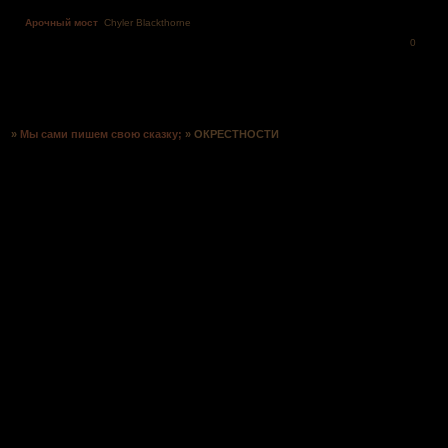
Арочный мост
Chyler Blackthorne
0
Страница:
1
»
Мы сами пишем свою сказку;
»
ОКРЕСТНОСТИ