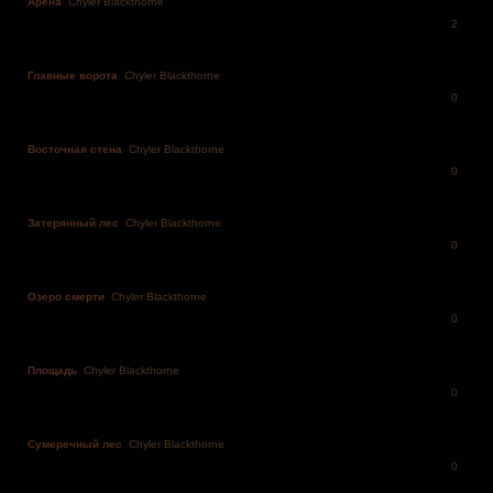
Арена
Chyler Blackthorne
2
Главные ворота
Chyler Blackthorne
0
Восточная стена
Chyler Blackthorne
0
Затерянный лес
Chyler Blackthorne
0
Озеро смерти
Chyler Blackthorne
0
Площадь
Chyler Blackthorne
0
Сумеречный лес
Chyler Blackthorne
0