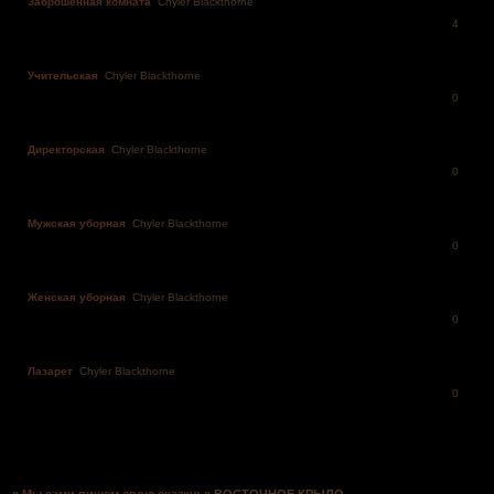
Заброшенная комната
Chyler Blackthorne
4
Учительская
Chyler Blackthorne
0
Директорская
Chyler Blackthorne
0
Мужская уборная
Chyler Blackthorne
0
Женская уборная
Chyler Blackthorne
0
Лазарет
Chyler Blackthorne
0
Страница:
1