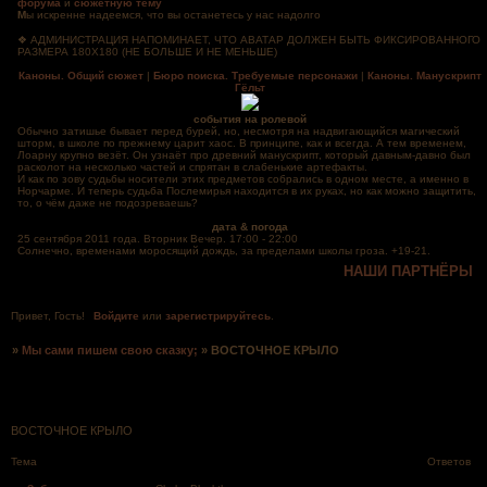
форума
и
сюжетную тему
М
ы искренне надеемся, что вы останетесь у нас надолго
❖ АДМИНИСТРАЦИЯ НАПОМИНАЕТ, ЧТО АВАТАР ДОЛЖЕН БЫТЬ ФИКСИРОВАННОГО
РАЗМЕРА 180Х180 (НЕ БОЛЬШЕ И НЕ МЕНЬШЕ)
Каноны. Общий сюжет
|
Бюро поиска. Требуемые персонажи
|
Каноны. Манускрипт
Гёльт
события на ролевой
Обычно затишье бывает перед бурей, но, несмотря на надвигающийся магический
шторм, в школе по прежнему царит хаос. В принципе, как и всегда. А тем временем,
Лоарну крупно везёт. Он узнаёт про древний манускрипт, который давным-давно был
расколот на несколько частей и спрятан в слабенькие артефакты.
И как по зову судьбы носители этих предметов собрались в одном месте, а именно в
Норчарме. И теперь судьба Послемирья находится в их руках, но как можно защитить,
то, о чём даже не подозреваешь?
дата & погода
25 сентября 2011 года. Вторник Вечер. 17:00 - 22:00
Солнечно, временами моросящий дождь, за пределами школы гроза. +19-21.
НАШИ ПАРТНЁРЫ
Привет, Гость!
Войдите
или
зарегистрируйтесь
.
»
Мы сами пишем свою сказку;
»
ВОСТОЧНОЕ КРЫЛО
Страница:
1
ВОСТОЧНОЕ КРЫЛО
Тема
Ответов