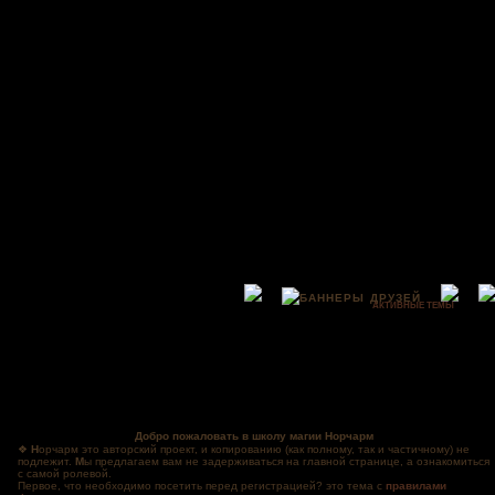
АКТИВНЫЕ ТЕМЫ
Добро пожаловать в школу магии Норчарм
❖
Н
орчарм это авторский проект, и копированию (как полному, так и частичному) не
подлежит.
М
ы предлагаем вам не задерживаться на главной странице, а ознакомиться
с самой ролевой.
Первое, что необходимо посетить перед регистрацией? это тема с
правилами