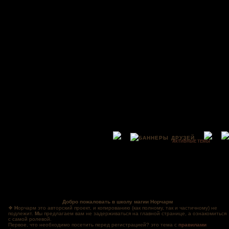
АКТИВНЫЕ ТЕМЫ
Добро пожаловать в школу магии Норчарм
❖
Н
орчарм это авторский проект, и копированию (как полному, так и частичному) не
подлежит.
М
ы предлагаем вам не задерживаться на главной странице, а ознакомиться
с самой ролевой.
Первое, что необходимо посетить перед регистрацией? это тема с
правилами