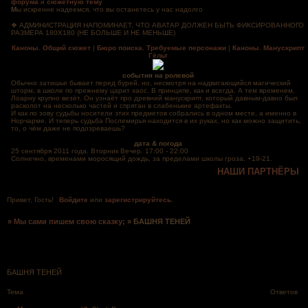
форума
и
сюжетную тему
М
ы искренне надеемся, что вы останетесь у нас надолго
❖ АДМИНИСТРАЦИЯ НАПОМИНАЕТ, ЧТО АВАТАР ДОЛЖЕН БЫТЬ ФИКСИРОВАННОГО
РАЗМЕРА 180Х180 (НЕ БОЛЬШЕ И НЕ МЕНЬШЕ)
Каноны. Общий сюжет
|
Бюро поиска. Требуемые персонажи
|
Каноны. Манускрипт
Гёльт
события на ролевой
Обычно затишье бывает перед бурей, но, несмотря на надвигающийся магический
шторм, в школе по прежнему царит хаос. В принципе, как и всегда. А тем временем,
Лоарну крупно везёт. Он узнаёт про древний манускрипт, который давным-давно был
расколот на несколько частей и спрятан в слабенькие артефакты.
И как по зову судьбы носители этих предметов собрались в одном месте, а именно в
Норчарме. И теперь судьба Послемирья находится в их руках, но как можно защитить,
то, о чём даже не подозреваешь?
дата & погода
25 сентября 2011 года. Вторник Вечер. 17:00 - 22:00
Солнечно, временами моросящий дождь, за пределами школы гроза. +19-21.
НАШИ ПАРТНЁРЫ
Привет, Гость!
Войдите
или
зарегистрируйтесь
.
»
Мы сами пишем свою сказку;
»
БАШНЯ ТЕНЕЙ
Страница:
1
БАШНЯ ТЕНЕЙ
Тема
Ответов